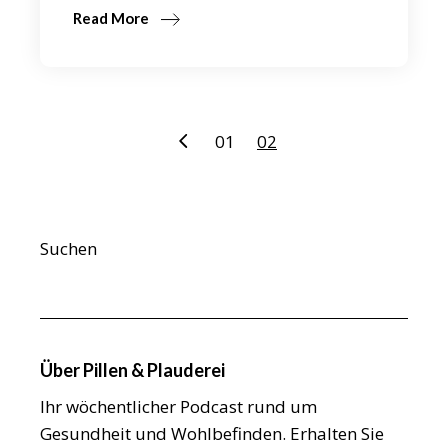
Read More
Seitennummerierung
01
02
der
Beiträge
Suchen
Über Pillen & Plauderei
Ihr wöchentlicher Podcast rund um
Gesundheit und Wohlbefinden. Erhalten Sie